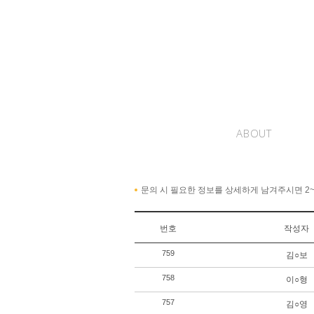
ABOUT
문의 시 필요한 정보를 상세하게 남겨주시면 2
번호
작성자
759
김○보
758
이○형
757
김○영